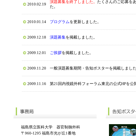
演題募集を終了しました。
たくさんのご応募を
2010.02.19
た。
2010.01.14
プログラム
を更新しました。
2009.12.18
演題募集
を掲載しました。
2009.12.01
ご挨拶
を掲載しました。
2009.11.20
一般演題募集期間・告知ポスターを掲載しまし
2009.11.16
第21回内視鏡外科フォーラム東北の公式HPを公
福島県立医科大学 器官制御外科
〒960-1295 福島市光が丘1番地